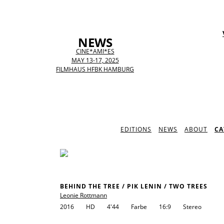
NEWS
CINE*AMI*ES
MAY 13-17, 2025
FILMHAUS HFBK HAMBURG
EDITIONS
NEWS
ABOUT
CA
BEHIND THE TREE / PIK LENIN / TWO TREES
Leonie Rottmann
2016
HD
4'44
Farbe
16:9
Stereo