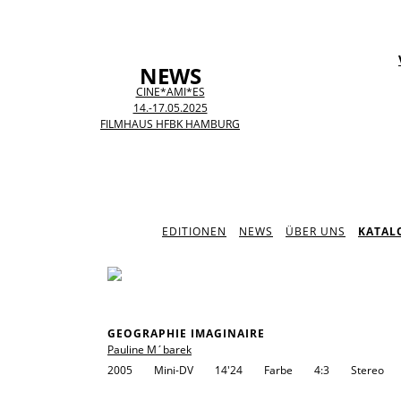
NEWS
CINE*AMI*ES
14.-17.05.2025
FILMHAUS HFBK HAMBURG
EDITIONEN
NEWS
ÜBER UNS
KATAL
GEOGRAPHIE IMAGINAIRE
Pauline M´barek
2005
Mini-DV
14'24
Farbe
4:3
Stereo