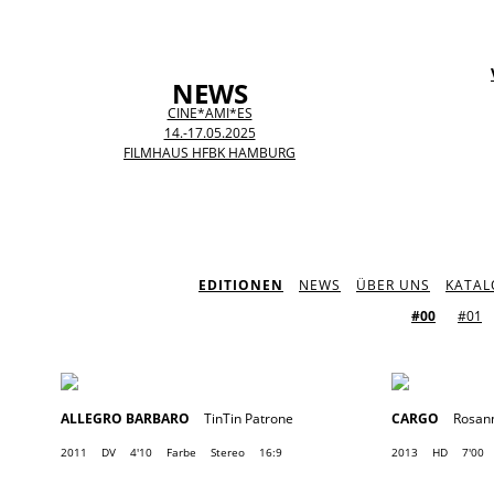
NEWS
CINE*AMI*ES
14.-17.05.2025
FILMHAUS HFBK HAMBURG
EDITIONEN
NEWS
ÜBER UNS
KATAL
#00
#01
ALLEGRO BARBARO
TinTin Patrone
CARGO
Rosan
2011
DV
4'10
Farbe
Stereo
16:9
2013
HD
7'00