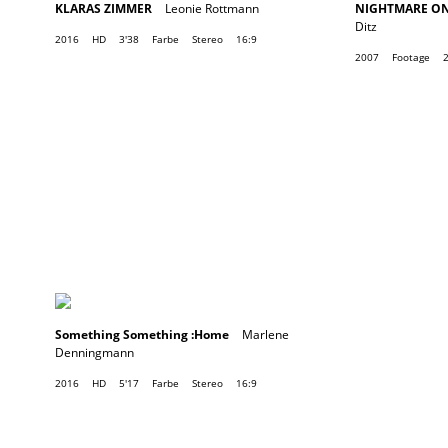
KLARAS ZIMMER
Leonie Rottmann
NIGHTMARE ON 
Ditz
2016
HD
3'38
Farbe
Stereo
16:9
2007
Footage
2
Something Something :Home
Marlene
Denningmann
2016
HD
5'17
Farbe
Stereo
16:9