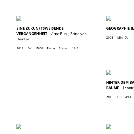
EINE ZUKUNFTSWEISENDE
GEOGRAPHIE I
VERGANGENHEIT
Arne Bunk
,
Britta von
2005
Mini-DV
1
Heintze
2012
DV
15’00
Farbe
Stereo
16:9
HINTER DEM BA
BÄUME
Leoni
2016
HD
4'44