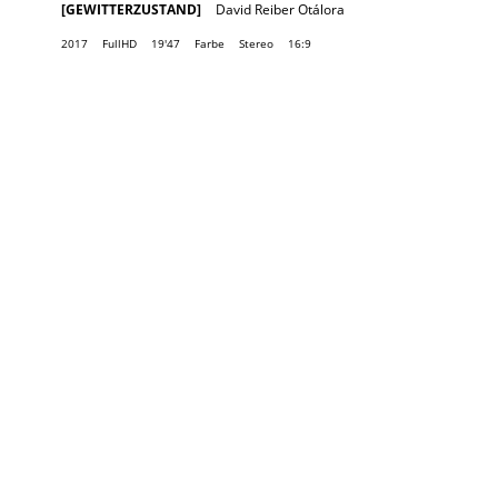
[GEWITTERZUSTAND]
David Reiber Otálora
2017
FullHD
19'47
Farbe
Stereo
16:9