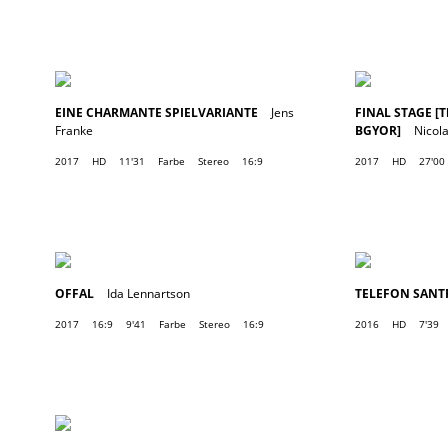
EINE CHARMANTE SPIELVARIANTE
Jens
FINAL STAGE [Th
Franke
BGYOR]
Nicol
2017
HD
11'31
Farbe
Stereo
16:9
2017
HD
27'00
OFFAL
Ida Lennartson
TELEFON SANT
2017
16:9
9'41
Farbe
Stereo
16:9
2016
HD
7'39