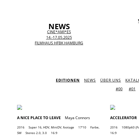
NEWS
CINE*AMI*ES
14.-17.05.2025
FILMHAUS HFBK HAMBURG
EDITIONEN
NEWS
ÜBER UNS
KATAL
#00
#01
A NICE PLACE TO LEAVE
Maya Connors
ACCELERATOR
2016
Super 16, HDV, MiniDV, footage
17'10
Farbe,
2016
1080p60 (Fu
SW
Stereo 2.0, 3.0
16:9
16:9